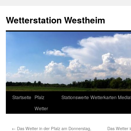
Zum
Inhalt
Wetterstation Westheim
springen
Startseite
Pfalz
Stationswerte
Wetterkarten
Media
Wetter
←
Das Wetter in der Pfalz am Donnerstag,
Das Wetter 