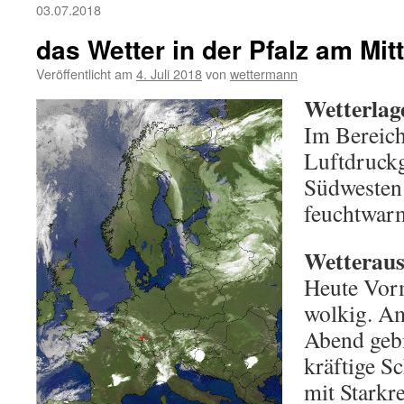
03.07.2018
das Wetter in der Pfalz am Mi
Veröffentlicht am
4. Juli 2018
von
wettermann
Wetterlag
Im Bereic
Luftdruckg
Südwesten 
feuchtwarm
Wetterauss
Heute Vormi
wolkig. A
Abend gebi
kräftige S
mit Starkr