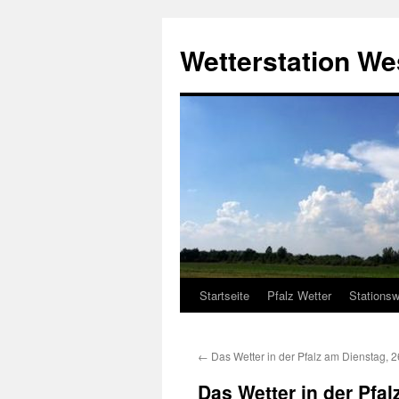
Zum
Inhalt
Wetterstation W
springen
Startseite
Pfalz Wetter
Stationsw
←
Das Wetter in der Pfalz am Dienstag, 
Das Wetter in der Pfa