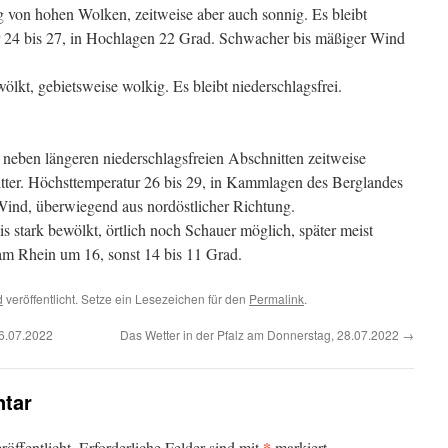
von hohen Wolken, zeitweise aber auch sonnig. Es bleibt
r 24 bis 27, in Hochlagen 22 Grad. Schwacher bis mäßiger Wind
ölkt, gebietsweise wolkig. Es bleibt niederschlagsfrei.
neben längeren niederschlagsfreien Abschnitten zeitweise
tter. Höchsttemperatur 26 bis 29, in Kammlagen des Berglandes
ind, überwiegend aus nordöstlicher Richtung.
 stark bewölkt, örtlich noch Schauer möglich, später meist
 am Rhein um 16, sonst 14 bis 11 Grad.
d
veröffentlicht. Setze ein Lesezeichen für den
Permalink
.
26.07.2022
Das Wetter in der Pfalz am Donnerstag, 28.07.2022
→
tar
*
öffentlicht.
Erforderliche Felder sind mit
markiert