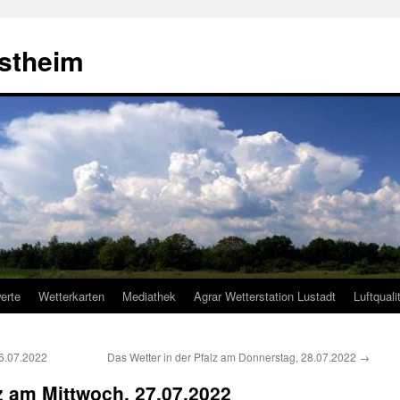
estheim
erte
Wetterkarten
Mediathek
Agrar Wetterstation Lustadt
Luftquali
26.07.2022
Das Wetter in der Pfalz am Donnerstag, 28.07.2022
→
lz am Mittwoch, 27.07.2022