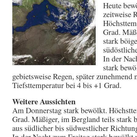
Heute bewö
zeitweise 
Höchsttemp
Grad. Mäßi
stark böig
südöstlich
In der Na
stark bewö
gebietsweise Regen, später zunehmend n
Tiefsttemperatur bei 4 bis +1 Grad.
Weitere Aussichten
Am Donnerstag stark bewölkt. Höchstte
Grad. Mäßiger, im Bergland teils stark 
aus südlicher bis südwestlicher Richtun
In der Nacht zum Freitag stark bewölkt 