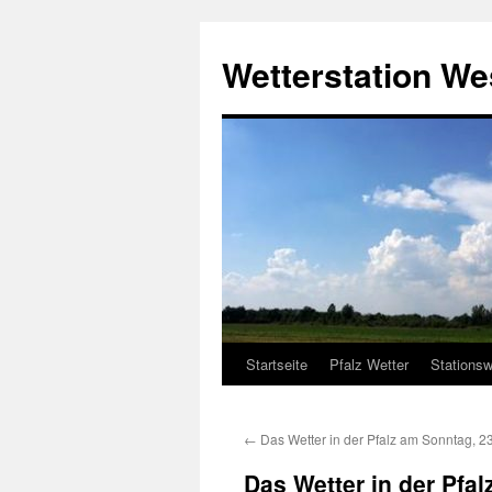
Zum
Inhalt
Wetterstation W
springen
Startseite
Pfalz Wetter
Stationsw
←
Das Wetter in der Pfalz am Sonntag, 2
Das Wetter in der Pfa