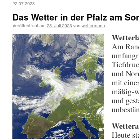
22.07.2023
Das Wetter in der Pfalz am So
Veröffentlicht am
23. Juli 2023
von
wettermann
Wetterl
Am Rand
umfangr
Tiefdru
und Nor
mit eine
mäßig-wa
und gesta
unbestän
Wettera
Heute st