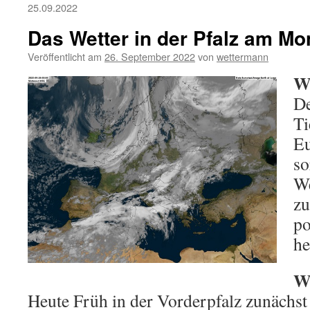
25.09.2022
Das Wetter in der Pfalz am Mo
Veröffentlicht am
26. September 2022
von
wettermann
We
De
Ti
E
so
We
zu
po
he
We
Heute Früh in der Vorderpfalz zunächst 