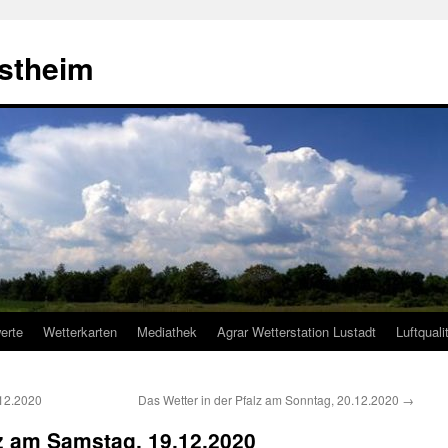
estheim
erte
Wetterkarten
Mediathek
Agrar Wetterstation Lustadt
Luftquali
.12.2020
Das Wetter in der Pfalz am Sonntag, 20.12.2020
→
lz am Samstag, 19.12.2020