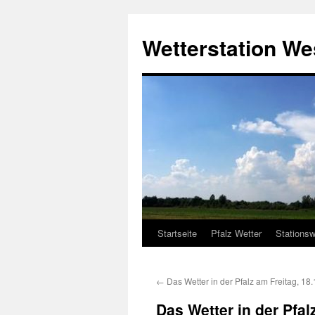
Zum
Inhalt
Wetterstation W
springen
Startseite
Pfalz Wetter
Stationsw
←
Das Wetter in der Pfalz am Freitag, 18
Das Wetter in der Pfa