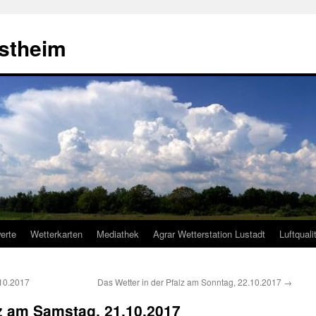
estheim
erte
Wetterkarten
Mediathek
Agrar Wetterstation Lustadt
Luftquali
.10.2017
Das Wetter in der Pfalz am Sonntag, 22.10.2017
→
lz am Samstag, 21.10.2017