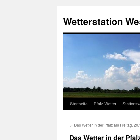
Zum
Inhalt
Wetterstation W
springen
Startseite
Pfalz Wetter
Stationsw
←
Das Wetter in der Pfalz am Freitag, 20
Das Wetter in der Pfa