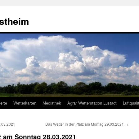
estheim
erte
Wetterkarten
Mediathek
Agrar Wetterstation Lustadt
Luftquali
7.03.2021
Das Wetter in der Pfalz am Montag 29.03.2021
→
lz am Sonntag 28.03.2021