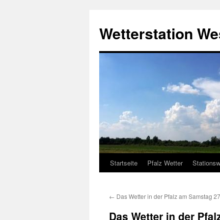
Zum
Inhalt
Wetterstation W
springen
Startseite
Pfalz Wetter
Stationsw
←
Das Wetter in der Pfalz am Samstag 2
Das Wetter in der Pfa