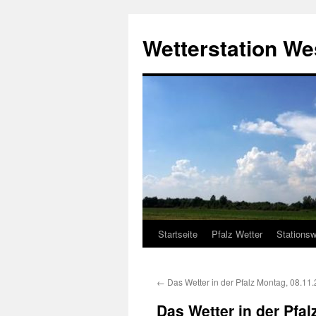
Zum
Inhalt
Wetterstation W
springen
Startseite
Pfalz Wetter
Stationsw
←
Das Wetter in der Pfalz Montag, 08.11
Das Wetter in der Pfal