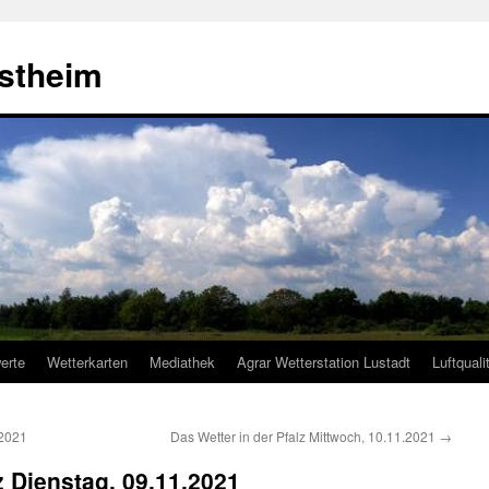
estheim
erte
Wetterkarten
Mediathek
Agrar Wetterstation Lustadt
Luftquali
.2021
Das Wetter in der Pfalz Mittwoch, 10.11.2021
→
z Dienstag, 09.11.2021