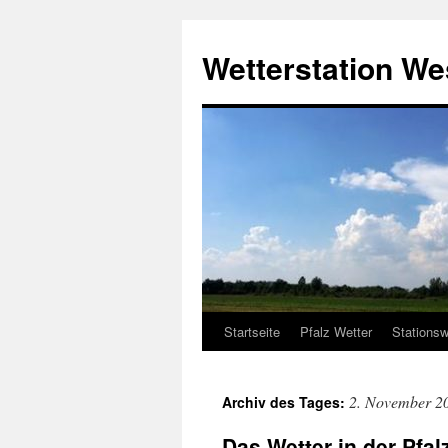
Zum
Inhalt
Wetterstation W
springen
Startseite
Pfalz Wetter
Stationsw
2. November 2
Archiv des Tages:
Das Wetter in der Pfa