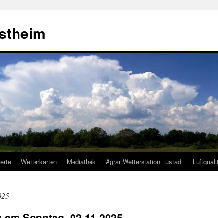
estheim
erte
Wetterkarten
Mediathek
Agrar Wetterstation Lustadt
Luftquali
025
lz am Sonntag, 02.11.2025