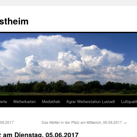
estheim
erte
Wetterkarten
Mediathek
Agrar Wetterstation Lustadt
Luftquali
.09.2017
Das Wetter in der Pfalz am Mittwoch, 06.09.2017
→
lz am Dienstag, 05.06.2017