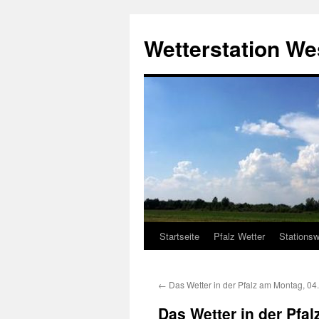
Zum
Inhalt
Wetterstation W
springen
Startseite
Pfalz Wetter
Stationsw
←
Das Wetter in der Pfalz am Montag, 04
Das Wetter in der Pfa