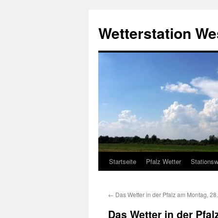
Zum
Inhalt
Wetterstation W
springen
Startseite
Pfalz Wetter
Stationsw
←
Das Wetter in der Pfalz am Montag, 28
Das Wetter in der Pfa