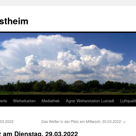
estheim
erte
Wetterkarten
Mediathek
Agrar Wetterstation Lustadt
Luftquali
.03.2022
Das Wetter in der Pfalz am Mittwoch, 30.03.2022
→
lz am Dienstag, 29.03.2022