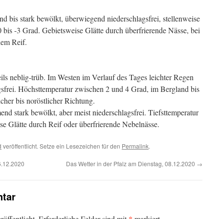
d bis stark bewölkt, überwiegend niederschlagsfrei, stellenweise
 0 bis -3 Grad. Gebietsweise Glätte durch überfrierende Nässe, bei
dem Reif.
ils neblig-trüb. Im Westen im Verlauf des Tages leichter Regen
gsfrei. Höchsttemperatur zwischen 2 und 4 Grad, im Bergland bis
her bis noröstlicher Richtung.
d stark bewölkt, aber meist niederschlagsfrei. Tiefsttemperatur
se Glätte durch Reif oder überfrierende Nebelnässe.
d
veröffentlicht. Setze ein Lesezeichen für den
Permalink
.
6.12.2020
Das Wetter in der Pfalz am Dienstag, 08.12.2020
→
tar
*
öffentlicht.
Erforderliche Felder sind mit
markiert