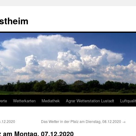
estheim
erte
Wetterkarten
Mediathek
Agrar Wetterstation Lustadt
Luftquali
6.12.2020
Das Wetter in der Pfalz am Dienstag, 08.12.2020
→
lz am Montag, 07.12.2020