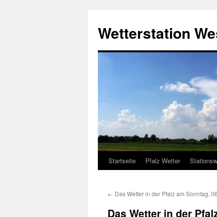
Zum
Inhalt
Wetterstation W
springen
Startseite
Pfalz Wetter
Stationsw
←
Das Wetter in der Pfalz am Sonntag, 0
Das Wetter in der Pfa