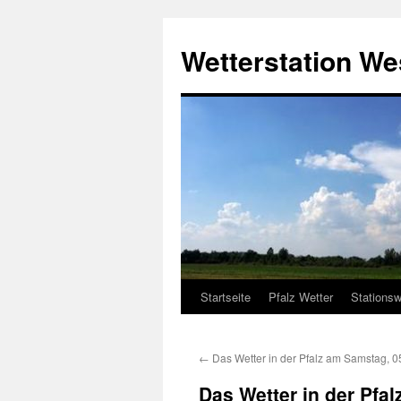
Zum
Inhalt
Wetterstation W
springen
Startseite
Pfalz Wetter
Stationsw
←
Das Wetter in der Pfalz am Samstag, 0
Das Wetter in der Pfa