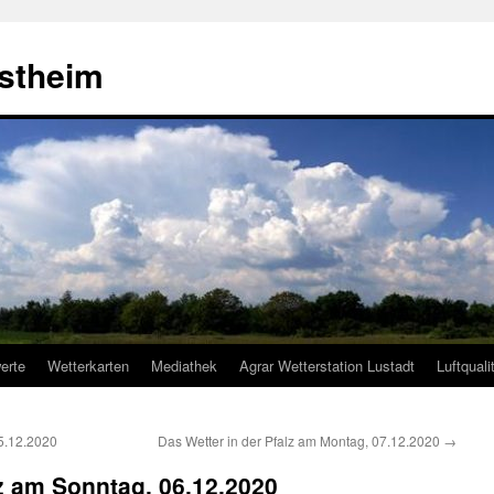
estheim
erte
Wetterkarten
Mediathek
Agrar Wetterstation Lustadt
Luftquali
5.12.2020
Das Wetter in der Pfalz am Montag, 07.12.2020
→
lz am Sonntag, 06.12.2020