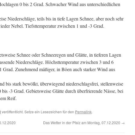
 Hochlagen 0 bis 2 Grad. Schwacher Wind aus unterschiedlichen
e Niederschläge, teils bis in tiefe Lagen Schnee, aber noch sehr
wieder Nebel. Tiefsttemperatur zwischen 1 und -3 Grad.
tsweise Schnee oder Schneeregen und Glätte, in tieferen Lagen
assende Niederschläge. Höchsttemperatur zwischen 3 und 6
1 Grad. Zunehmend mäßiger, in Böen auch starker Wind aus
d bis stark bewölkt, überwiegend niederschlagsfrei, stellenweise
 0 bis -3 Grad. Gebietsweise Glätte durch überfrierende Nässe, bei
dem Reif.
d
veröffentlicht. Setze ein Lesezeichen für den
Permalink
.
5.12.2020
Das Wetter in der Pfalz am Montag, 07.12.2020
→