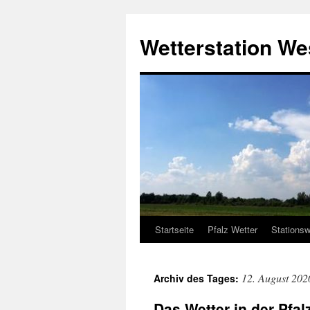
Zum
Inhalt
Wetterstation W
springen
Startseite
Pfalz Wetter
Stationsw
12. August 202
Archiv des Tages:
Das Wetter in der Pfa