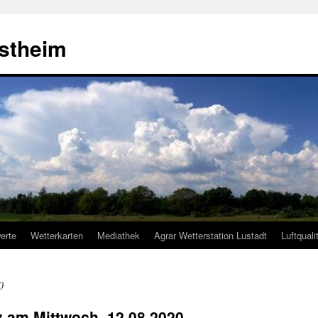
estheim
erte
Wetterkarten
Mediathek
Agrar Wetterstation Lustadt
Luftquali
0
lz am Mittwoch, 12.08.2020