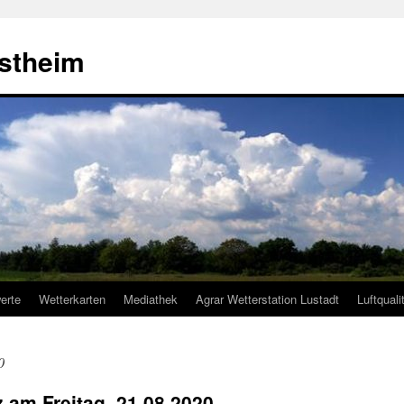
estheim
erte
Wetterkarten
Mediathek
Agrar Wetterstation Lustadt
Luftquali
0
z am Freitag, 21.08.2020