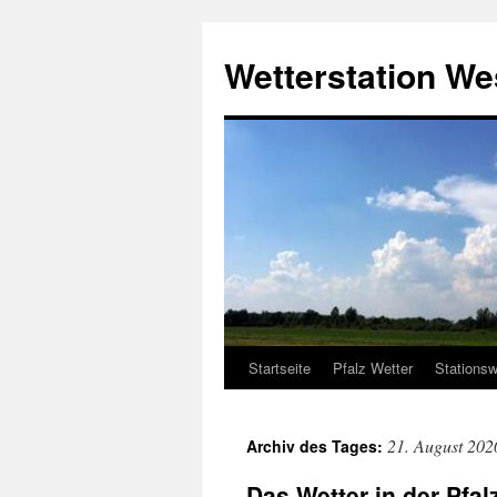
Zum
Inhalt
Wetterstation W
springen
Startseite
Pfalz Wetter
Stationsw
21. August 202
Archiv des Tages:
Das Wetter in der Pfal