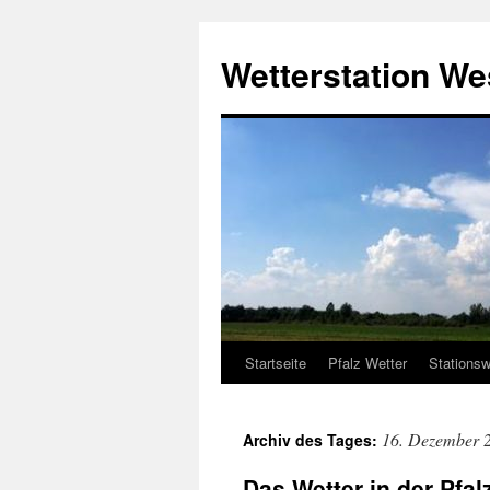
Zum
Inhalt
Wetterstation W
springen
Startseite
Pfalz Wetter
Stationsw
16. Dezember 
Archiv des Tages:
Das Wetter in der Pfa