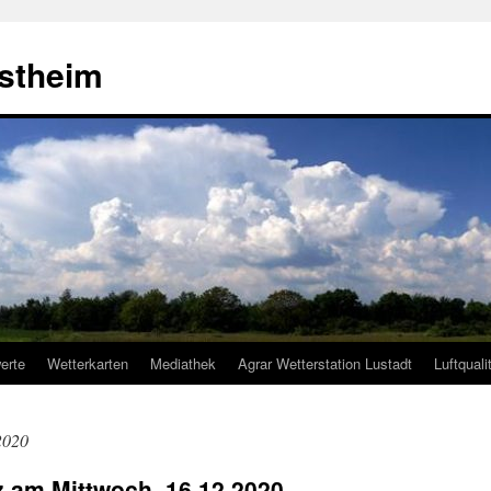
estheim
erte
Wetterkarten
Mediathek
Agrar Wetterstation Lustadt
Luftquali
2020
lz am Mittwoch, 16.12.2020