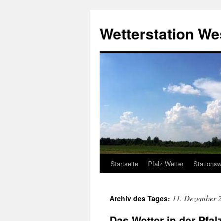
Zum
Inhalt
Wetterstation W
springen
Startseite
Pfalz Wetter
Stationsw
11. Dezember 
Archiv des Tages:
Das Wetter in der Pfal