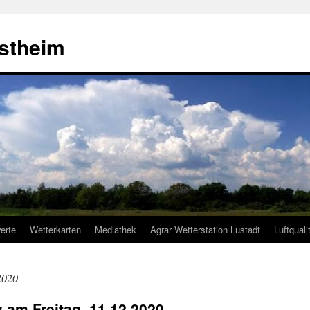
estheim
erte
Wetterkarten
Mediathek
Agrar Wetterstation Lustadt
Luftquali
2020
z am Freitag, 11.12.2020