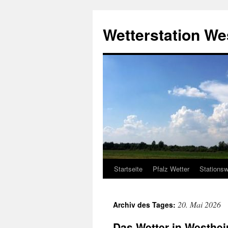
Zum
Inhalt
Wetterstation W
springen
Startseite
Pfalz Wetter
Stationsw
20. Mai 2026
Archiv des Tages:
Das Wetter in Westhei