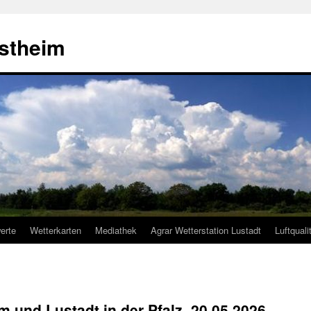
estheim
erte
Wetterkarten
Mediathek
Agrar Wetterstation Lustadt
Luftquali
m und Lustadt in der Pfalz, 20.05.2026